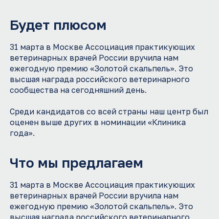
Будет плюсом
Отправьте резюме
31 марта в Москве Ассоциация практикующих
Присоединяйся к нашей команде
ветеринарных врачей России вручила нам
ежегодную премию «Золотой скальпель». Это
ФИО
высшая награда российского ветеринарного
сообщества на сегодняшний день.
Желаемая должность
Среди кандидатов со всей страны наш центр был
оценен выше других в номинации «Клиника
+7
года».
E-mail
Что мы предлагаем
Комментарий
31 марта в Москве Ассоциация практикующих
ветеринарных врачей России вручила нам
ежегодную премию «Золотой скальпель». Это
высшая награда российского ветеринарного