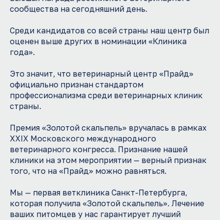
Загрузить файл
сообщества на сегодняшний день.
Отправляя форму я даю согласие с
политикой
конфиденциальности
Среди кандидатов со всей страны наш центр был
оценен выше других в номинации «Клиника
Отправить резюме
года».
или напишите нам
Whatsapp
Telegram
Mail
Это значит, что ветеринарный центр «Прайд»
официально признан стандартом
профессионализма среди ветеринарных клиник
страны.
Премия «Золотой скальпель» вручалась в рамках
XXIX Московского международного
ветеринарного конгресса. Признание нашей
клиники на этом мероприятии — верный признак
+7 (981) 106-26-61
того, что на «Прайд» можно равняться.
rabota@oncovet.ru
Мы — первая ветклиника Санкт-Петербурга,
Ветеринарные госпитали “Прайд”
которая получила «Золотой скальпель». Лечение
ваших питомцев у нас гарантирует лучший
Образовательный центр