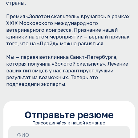
страны.
Премия «Золотой скальпель» вручалась в рамках
+7 (981) 106-26-61
XXIX Московского международного
rabota@oncovet.ru
ветеринарного конгресса. Признание нашей
клиники на этом мероприятии — верный признак
Ветеринарные госпитали “Прайд”
того, что на «Прайд» можно равняться.
Образовательный центр
Мы — первая ветклиника Санкт-Петербурга,
которая получила «Золотой скальпель». Лечение
Оставить резюме
ваших питомцев у нас гарантирует лучший
результат из возможных. Теперь это
подтвердили эксперты.
Политика обработки персональных данных