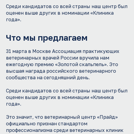
Среди кандидатов со всей страны наш центр был
E-mail
оценен выше других в номинации «Клиника
года».
Комментарий
Что мы предлагаем
31 марта в Москве Ассоциация практикующих
Загрузить файл
ветеринарных врачей России вручила нам
ежегодную премию «Золотой скальпель». Это
Отправляя форму я даю согласие с
политикой
конфиденциальности
высшая награда российского ветеринарного
сообщества на сегодняшний день.
Отправить резюме
или напишите нам
Среди кандидатов со всей страны наш центр был
Whatsapp
Telegram
Mail
оценен выше других в номинации «Клиника
года».
Это значит, что ветеринарный центр «Прайд»
официально признан стандартом
профессионализма среди ветеринарных клиник