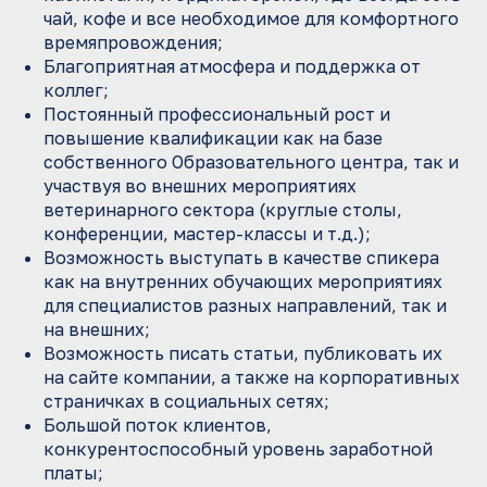
чай, кофе и все необходимое для комфортного
времяпровождения;
Благоприятная атмосфера и поддержка от
коллег;
Отправьте резюме
Постоянный профессиональный рост и
Присоединяйся к нашей команде
повышение квалификации как на базе
ФИО
собственного Образовательного центра, так и
участвуя во внешних мероприятиях
ветеринарного сектора (круглые столы,
Желаемая должность
конференции, мастер-классы и т.д.);
Возможность выступать в качестве спикера
+7
как на внутренних обучающих мероприятиях
для специалистов разных направлений, так и
на внешних;
E-mail
Возможность писать статьи, публиковать их
на сайте компании, а также на корпоративных
Комментарий
страничках в социальных сетях;
Большой поток клиентов,
конкурентоспособный уровень заработной
платы;