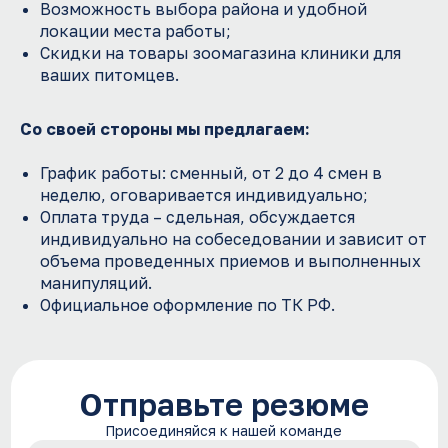
Загрузить файл
Возможность выбора района и удобной
локации места работы;
Отправляя форму я даю согласие с
политикой
Скидки на товары зоомагазина клиники для
конфиденциальности
ваших питомцев.
Отправить резюме
или напишите нам
Со своей стороны мы предлагаем:
Whatsapp
Telegram
Mail
График работы: сменный, от 2 до 4 смен в
неделю, оговаривается индивидуально;
Оплата труда – сдельная, обсуждается
индивидуально на собеседовании и зависит от
объема проведенных приемов и выполненных
манипуляций.
Официальное оформление по ТК РФ.
+7 (981) 106-26-61
rabota@oncovet.ru
Ветеринарные госпитали “Прайд”
Образовательный центр